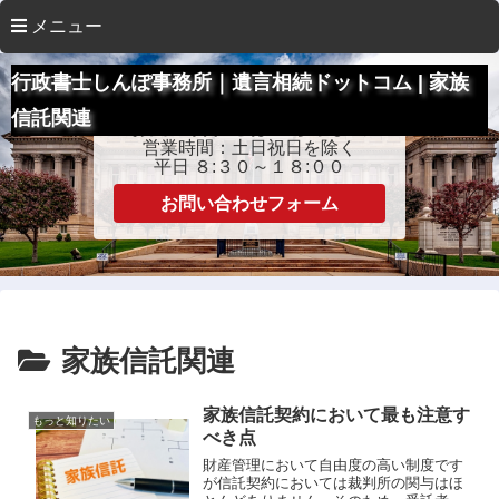
メニュー
行政書士しんぽ事務所｜遺言相続ドットコム | 家族
信託関連
お問い合わせはこちらまで
営業時間：土日祝日を除く
平日 ８:３０～１８:００
お問い合わせフォーム
家族信託関連
家族信託契約において最も注意す
もっと知りたい
べき点
財産管理において自由度の高い制度です
が信託契約においては裁判所の関与はほ