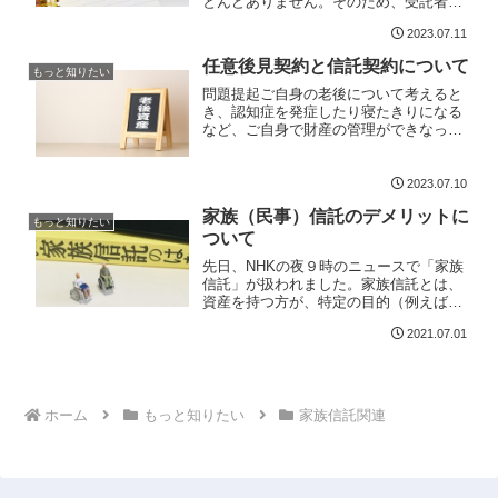
とんどありません。そのため、受託者が
自己のために財産を使用するなどの危険
2023.07.11
があります。そのことは脇においても、
なお委託者には契約書作成段階で注意す
任意後見契約と信託契約について
べきことがあります。それ...
もっと知りたい
問題提起ご自身の老後について考えると
き、認知症を発症したり寝たきりになる
など、ご自身で財産の管理ができなった
ときにどうしたらいいのか、というご不
安を抱えていらっしゃるのではないでし
ょうか。そのような中で、任意後見契約
2023.07.10
と信託契約（家族信託）と...
家族（民事）信託のデメリットに
もっと知りたい
ついて
先日、NHKの夜９時のニュースで「家族
信託」が扱われました。家族信託とは、
資産を持つ方が、特定の目的（例えば
「自分の老後の生活・介護等に必要な資
2021.07.01
金の管理及び給付」等）に従って、その
保有する不動産・預貯金等の資産を信頼
できる家族に託し、その管...
ホーム
もっと知りたい
家族信託関連